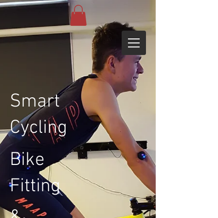
Smart
Cycling
Bike
Fitting
&