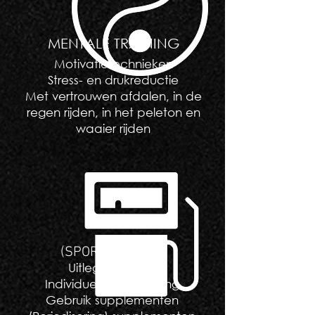
MENTALE TRAINING
Motivatietechnieken
Stress- en drukreductie
Met vertrouwen afdalen, in de
regen rijden, in het peleton en
waaier rijden
(SPORT)VOEDING
Uitleg principes
Individuele begeleiding
Gebruik supplementen