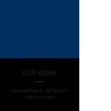
Meer weergeven
OUR WORK
Doorzetten is de kracht
van succes!