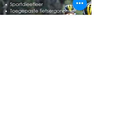
Sportdieetleer
Toegepaste fietsergonomie
Opleiding in video-based
motion analysis for cycling
(Duitsland)
Opleiding in zadel- en
voetdrukpuntmeting
(Duitsland)
Opleiding video-analyse bij
fietsers (Nederland)
Advanced clinical pro
bikefitting (Engeland)
Klinische video en foto
analyse (Nederland)
Body Position Course Tony
Corke (Nederland)
3D Motion Analysis Bioracer
Aero Motion Bioracer
Masterclass Bioracer